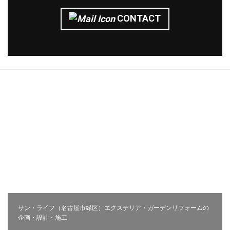
CONTACT
株式会社サン・ライフ
エクステリア(コンセプト)
施工事例
問い合わせ
採用ページ
新着情報
施工から完成までの流れ
会社概要
コラム
プライバシーポリシー
お客様の声
相談会
サン・ライフ（名古屋市緑区）エクステリア・ガーデンリフォームの
企画・設計・施工