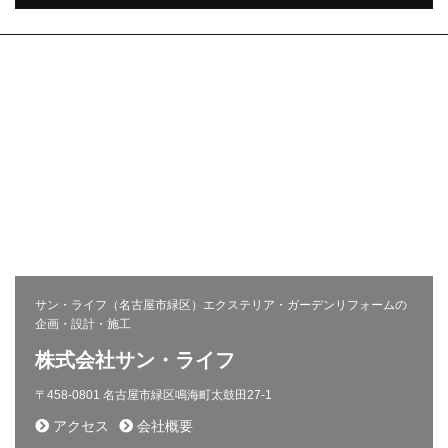
株式会社サン・ライフ
エクステリア(コンセプト)
施工事例
問い合わせ
採用ページ
新着情報
施工から完成までの流れ
会社概要
コラム
プライバシーポリシー
お客様の声
相談会
サン・ライフ（名古屋市緑区）エクステリア・ガーデンリフォームの
企画・設計・施工
株式会社サン・ライフ
〒458-0801 名古屋市緑区鳴海町太鼓田27-1
アクセス
会社概要