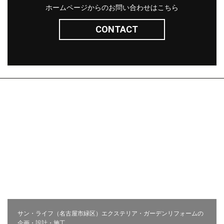
ホームページからのお問い合わせはこちら
CONTACT
株式会社サン・ライフ
エクステリア(コンセプト)
施工事例
問い合わせ
採用ページ
新着情報
施工から完成までの流れ
会社概要
コラム
プライバシーポリシー
お客様の声
相談会
サン・ライフ（名古屋市緑区）エクステリア・ガーデンリフォームの
企画・設計・施工