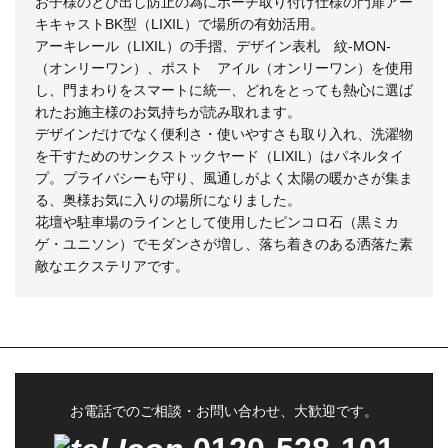
お子様のとび出し防止の為にポーチ取り付け仕様の門扉アー
キキャストBK型（LIXIL）で場所の有効活用。
アーキレール（LIXIL）の手摺、デザイン表札 紋-MON-
（オンリーワン）、ポスト アイル（オンリーワン）を使用
し、門まわりをスマートに統一、どれをとっても熱心に選ば
れたお施主様のお気持ちが読み取れます。
デザインだけでなく便利さ・使いやすさも取り入れ、洗濯物
を干すためのサンクストックヤード（LIXIL）はパネルタイ
プ。プライバシーも守り、風通しがよく太陽の暖かさが集ま
る、奥様お気に入りの場所になりました。
花壇や駐車場のラインとして使用したピンコロ石（黒ミカ
ゲ・ユニソン）でモダンさが増し、落ち着きのある洒落た素
敵なエクステリアです。
お電話でのご相談・お問い合わせ、大歓迎です。