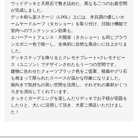
ウッドデッキと天然石で敷き詰めた、異なる二つのお庭空間
が完成しました。
デッキ樹ら楽ステージ（LIXIL）上には、木目調の優しいホ
ームヤードルーフ（タカショー）を取り付け、日除け機能で
室内へのワンクッション効果も。
エバーアートフェンス・片開扉（タカショー）も同じブラウ
ンエボニー色で統一し、全体的に自然な風合いに仕上がりま
した。
デッキステップを降りるとクレモナプレート+クレモナピー
ス（ユニソン）でデザインされたもう一つの空間です。
建物に合わせたクォーツブラック色をご提案、植栽やグリ石
も相まって限られたスペースが温かな印象になりました。
南向きで気持ちの良い空間を活用し、それぞれの素材がくつ
ろぎを演出してくれています。
さっそくガーデニングを楽しんだりデッキでお子様が宿題を
したりと、大いに活用して頂き、大変ご満足いただけまし
た！