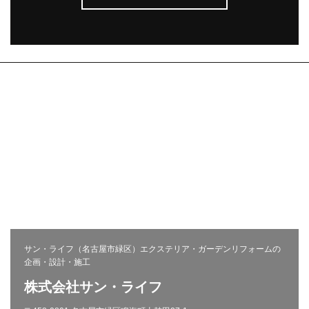
株式会社サン・ライフ
エクステリア(コンセプト)
施工事例
問い合わせ
採用ページ
新着情報
施工から完成までの流れ
会社概要
コラム
プライバシーポリシー
お客様の声
相談会
サン・ライフ（名古屋市緑区）エクステリア・ガーデンリフォームの
企画・設計・施工
株式会社サン・ライフ