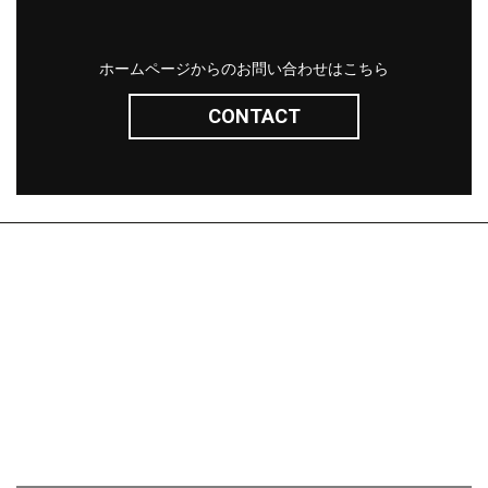
ホームページからのお問い合わせはこちら
CONTACT
株式会社サン・ライフ
エクステリア(コンセプト)
施工事例
問い合わせ
採用ページ
新着情報
施工から完成までの流れ
会社概要
コラム
プライバシーポリシー
お客様の声
相談会