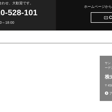
合わせ、大歓迎です。
ホームページから
0-528-101
C
～18:00
サン
問い合わせ
ーデ
施工から完成までの流れ
株
プライバシーポリシー
〒45
ア