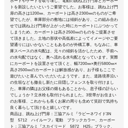
ポートやゲートを取り壊し、電動の跳ね上げ門扉とカーポー
トを新設したいというご要望でした。お客様は、跳ね上げ門
扉の高さは1200㎜、カーポートは高さ2300㎜のものがご希
望でしたが、車庫部分の敷地には傾斜があり、この組み合わ
せでは跳ね上げ門扉が上がった時にカーポートにぶつかって
しまうため、カーポートは高さ2500㎜のものをご提案させ
て頂きました。土地の形状や高低差によってイメージやご要
望通りにはいかないこともあるのが外構工事。ちなみに、車
庫スペースの水勾配は、元々の傾斜を活かしたため、手前へ
の水勾配ではなく、奥へ流れる水勾配となっています。実際
にカーポートを設置させて頂くと、幅7200㎜×奥行5800㎜×
高さ2500㎜のカーポートは解放感があり、お子様もここで
遊びたいと喜んでいただいたようです。また、道路境界沿い
の生垣なども撤去し新たに目隠しフェンスを取り付けまし
た。車庫の隣はお父様の畑もあることから、息子様の計らい
でしょうか？立水栓も取付けられました。3世帯がお住まい
のお客様、これからも長くお家の周りも含めて笑顔で気持ち
良く暮らして頂けると嬉しいです。
商品は、跳ね上げ門扉：三協アルミ『ラビーネワイド3N
型 5712 ハイルーフ』電動 ブラックカラー、カーポー
ト：三協アルミ『スカイリード 5872 H25』ブラック、