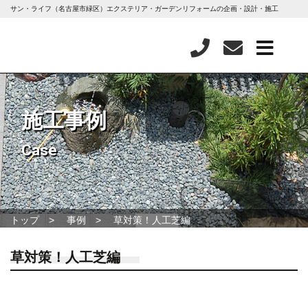
サン・ライフ（名古屋市緑区）エクステリア・ガーデンリフォームの企画・設計・施工
施工事例
Case
トップ
事例
草対策！人工芝編
草対策！人工芝編