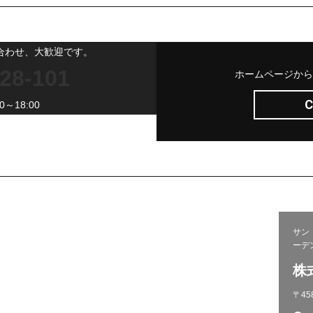
合わせ、大歓迎です。
28-101
ホームページから
C
～18:00
サン
問い合わせ
ーデ
施工から完成までの流れ
株
プライバシーポリシー
〒45