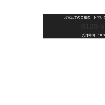
お電話でのご相談・お問い
0120-5
受付時間 10:00
株式会社サン・ライフ
エクステリア(コンセプト)
施工事例
採用ページ
新着情報
会社概要
コラム
お客様の声
相談会