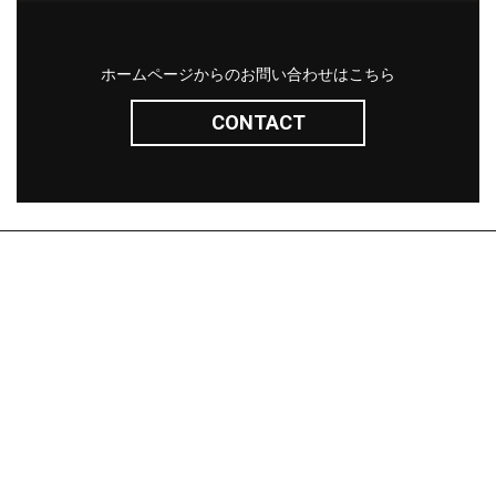
ホームページからのお問い合わせはこちら
CONTACT
株式会社サン・ライフ
エクステリア(コンセプト)
施工事例
問い合わせ
採用ページ
新着情報
施工から完成までの流れ
会社概要
コラム
プライバシーポリシー
お客様の声
相談会