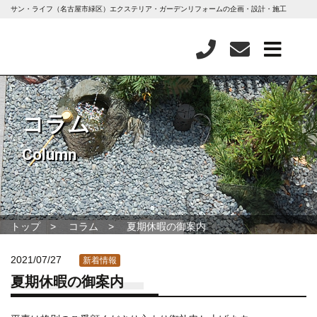
サン・ライフ（名古屋市緑区）エクステリア・ガーデンリフォームの企画・設計・施工
コラム
Column
トップ
コラム
夏期休暇の御案内
2021/07/27
新着情報
夏期休暇の御案内