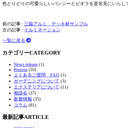
色とりどりの可愛らしいパンジーとビオラを是非見にいらし
前の記事 :
三協アルミ デッキ材サンプル
次の記事 :
イルミネーション
一覧に戻る
カテゴリー
CATEGORY
News release
(1)
Process
(10)
よくあるご質問 FAQ
(1)
ガーデニングについて
(3)
エクステリアについて
(11)
相談会
(37)
新着情報
(35)
コラム
(81)
最新記事
ARTICLE