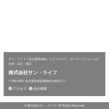
株式会社サン・ライフ
エクステリア(コンセプト)
施工事例
問い合わせ
採用ページ
新着情報
施工から完成までの流れ
会社概要
コラム
プライバシーポリシー
お客様の声
相談会
サン・ライフ（名古屋市緑区）エクステリア・ガーデンリフォームの
企画・設計・施工
株式会社サン・ライフ
〒458-0801 名古屋市緑区鳴海町太鼓田27-1
アクセス
会社概要
© 株式会社サン・ライフ .All Rights Reserved