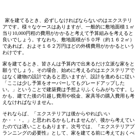
家を建てるとき、必ずしなければならないのはエクステリ
アです。様々なケースはありますが、一般的に敷地面積１㎡
当り
10,000
円程の費用がかかると考えて予算組みを考えると
良いでしょう。すなわち、敷地面積が５０坪（約１６２㎡）
であれば、およそ１６２万円ほどの外構費用がかかるという
わけです。
家を建てるとき、皆さんは予算内で出来るだけ立派な家をと
願うでしょう。その場合、始めに考えるのはエクステリアで
はなく建物の設計であると思いますが、設計を進めるに従い
「ここは少し予算をオーバーしてもグレードアップした
い。」ということで建築費は予想よりふくらみがちです。し
かも、建てた後の引越し費用や税金、家具等の購入費用も考
えなければなりません。
それならば、「エクステリアは後からやればいい
か・・・。」と思われるかもしれませんが、後から考えてい
たのでは遅いこともあります。次号では、『エクステリアプ
ランニングの必要性』として、家を建てる前に考えておくべ