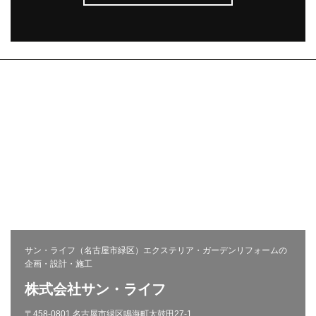
株式会社サン・ライフ
エクステリア(コンセプト)
施工事例
問い合わせ
採用ページ
新着情報
施工から完成までの流れ
会社概要
コラム
プライバシーポリシー
お客様の声
相談会
サン・ライフ（名古屋市緑区）エクステリア・ガーデンリフォームの
企画・設計・施工
株式会社サン・ライフ
〒458-0801 名古屋市緑区鳴海町太鼓田27-1