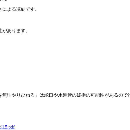
さによる凍結です。
性があります。
を無理やりひねる」は蛇口や水道管の破損の可能性があるので
ol15.pdf