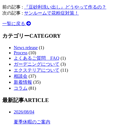
前の記事 :
『豆砂利洗い出し』どうやって作るの？
次の記事 :
サンルームで花粉症対策！
一覧に戻る
カテゴリー
CATEGORY
News release
(1)
Process
(10)
よくあるご質問 FAQ
(1)
ガーデニングについて
(3)
エクステリアについて
(11)
相談会
(37)
新着情報
(35)
コラム
(81)
最新記事
ARTICLE
2026/08/04
夏季休暇のご案内