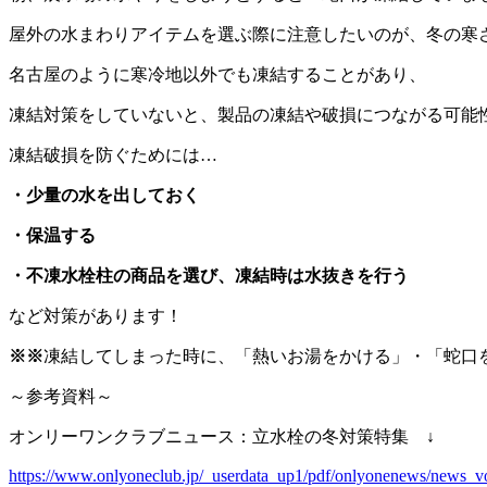
屋外の水まわりアイテムを選ぶ際に注意したいのが、冬の寒
名古屋のように寒冷地以外でも凍結することがあり、
凍結対策をしていないと、製品の凍結や破損につながる可能
凍結破損を防ぐためには…
・少量の水を出しておく
・保温する
・不凍水栓柱の商品を選び、凍結時は水抜きを行う
など対策があります！
※※
凍結してしまった時に、「熱いお湯をかける」・「蛇口
～参考資料～
オンリーワンクラブニュース：立水栓の冬対策特集 ↓
https://www.onlyoneclub.jp/_userdata_up1/pdf/onlyonenews/news_v