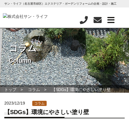
サン・ライフ（名古屋市緑区）エクステリア・ガーデンリフォームの企画・設計・施工
コラム
Column
トップ
コラム
【SDGs】環境にやさしい塗り壁
2023/12/19
コラム
【SDGs】環境にやさしい塗り壁