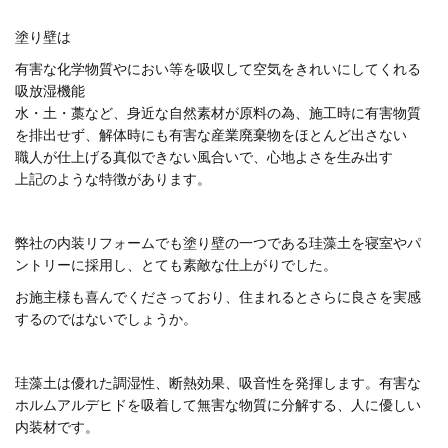
塗り壁は
有害な化学物質やにおい等を吸収して空気をきれいにしてくれる
吸放湿機能
水・土・藁など、身近な自然素材が原料の為、施工時に有害物質
を排出せず、解体時にも有害な産業廃棄物をほとんど出さない
職人が仕上げる真似できない風合いで、心地よさを生み出す
上記のような特徴があります。
弊社の内装リフォームでも塗り壁の一つである珪藻土を寝室やパ
ントリーに採用し、とても素敵な仕上がりでした。
お施主様も喜んでくださっており、住まれるとさらに良さを実感
するのではないでしょうか。
珪藻土は優れた調湿性、断熱効果、吸音性を発揮します。有害な
ホルムアルデヒドを吸着して無害な物質に分解する、人に優しい
内装材です。