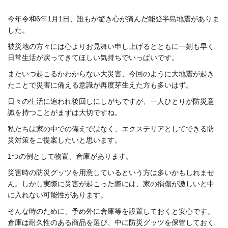
今年令和6年1月1日、誰もが驚き心が痛んだ能登半島地震がありま
した。
被災地の方々には心よりお見舞い申し上げるとともに一刻も早く
日常生活が戻ってきてほしい気持ちでいっぱいです。
またいつ起こるかわからない大災害、今回のように大地震が起き
たことで災害に備える意識が再度芽生えた方も多いはず。
日々の生活に追われ後回しにしがちですが、一人ひとりが防災意
識を持つことがまずは大切ですね。
私たちは家の中での備えではなく、エクステリアとしてできる防
災対策をご提案したいと思います。
1つの例として物置、倉庫があります。
災害時の防災グッツを用意しているという方は多いかもしれませ
ん。しかし実際に災害が起こった際には、家の損傷が激しいと中
に入れない可能性があります。
そんな時のために、予め外に倉庫等を設置しておくと安心です。
倉庫は耐久性のある商品を選び、中に防災グッツを保管しておく