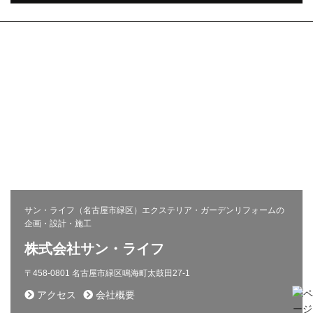
株式会社サン・ライフ
エクステリア(コンセプト)
施工事例
問い合わせ
採用ページ
新着情報
施工から完成までの流れ
会社概要
コラム
プライバシーポリシー
お客様の声
相談会
サン・ライフ（名古屋市緑区）エクステリア・ガーデンリフォームの
企画・設計・施工
株式会社サン・ライフ
〒458-0801 名古屋市緑区鳴海町太鼓田27-1
アクセス
会社概要