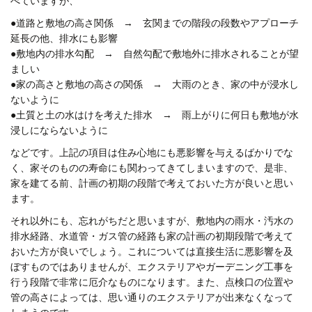
べていますが、
●道路と敷地の高さ関係
→
玄関までの階段の段数やアプローチ
延長の他、排水にも影響
●
敷地内の排水勾配
→
自然勾配で敷地外に排水されることが望
ましい
●
家の高さと敷地の高さの関係
→
大雨のとき、家の中が浸水し
ないように
●
土質と土の水はけを考えた排水
→
雨上がりに何日も敷地が水
浸しにならないように
などです。上記の項目は住み心地にも悪影響を与えるばかりでな
く、家そのものの寿命にも関わってきてしまいますので、是非、
家を建てる前、計画の初期の段階で考えておいた方が良いと思い
ます。
それ以外にも、忘れがちだと思いますが、敷地内の雨水・汚水の
排水経路、水道管・ガス管の経路も家の計画の初期段階で考えて
おいた方が良いでしょう。これについては直接生活に悪影響を及
ぼすものではありませんが、エクステリアやガーデニング工事を
行う段階で非常に厄介なものになります。また、点検口の位置や
管の高さによっては、思い通りのエクステリアが出来なくなって