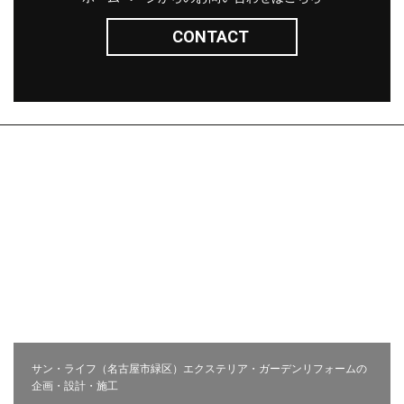
CONTACT
株式会社サン・ライフ
エクステリア(コンセプト)
施工事例
問い合わせ
採用ページ
新着情報
施工から完成までの流れ
会社概要
コラム
プライバシーポリシー
お客様の声
相談会
サン・ライフ（名古屋市緑区）エクステリア・ガーデンリフォームの
企画・設計・施工