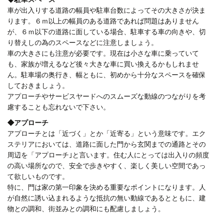
車が出入りする道路の幅員や駐車台数によってその大きさが決ま
ります。６ｍ以上の幅員のある道路であれば問題はありません
が、６ｍ以下の道路に面している場合、駐車する車の向きや、切
り替えしの為のスペースなどに注意しましょう。
車の大きさにも注意が必要です。現在は小さな車に乗っていて
も、家族が増えるなど後々大きな車に買い換えるかもしれませ
ん。駐車場の奥行き、幅ともに、初めから十分なスペースを確保
しておきましょう。
アプローチやサービスヤードへのスムーズな動線のつながりを考
慮することも忘れないで下さい。
◆
アプローチ
アプローチとは「近づく」とか「近寄る」という意味です。エク
ステリアにおいては、道路に面した門から玄関までの通路とその
周辺を「アプローチ｣と言います。住む人にとっては出入りの頻度
の高い場所なので、安全で歩きやすく、楽しく美しい空間であっ
て欲しいものです。
特に、門は家の第一印象を決める重要なポイントになります。人
が自然に誘い込まれるような抵抗の無い動線であるとともに、建
物との調和、街並みとの調和にも配慮しましょう。