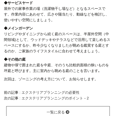
◆
サービスヤード
屋外での家事作業の場（洗濯物干し場など）となるスペースで
す。作業内容にあわせて、広さや陽当たり、動線などを検討し、
使いやすい空間にしましょう。
◆
メインガーデン
リビングやダイニングから続く庭のスペースは、半屋外空間（中
間領域
)
として、ウッドデッキやテラスなどで活用して楽しめるス
ペースにするか、昨今少なくなりましたが眺める鑑賞する庭とす
るのか、ご家族のライフスタイルに合わせて考えましょう。
◆
その他の庭
建物や塀で囲まれた庭を中庭、そのうち比較的面積の狭いものを
坪庭と呼びます。主に室内から眺める庭のことを言います｡
次回は、ゾーニングの考え方について、お知らせします。
前の記事 :
エクステリアプランニングの必要性
次の記事 :
エクステリアプランニングのポイント－2
一覧に戻る