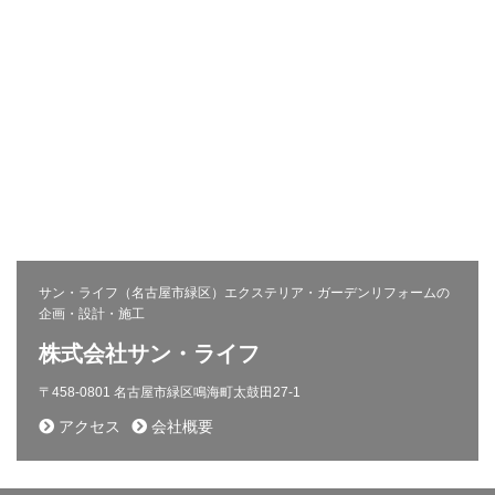
株式会社サン・ライフ
エクステリア(コンセプト)
施工事例
問い合わせ
採用ページ
新着情報
施工から完成までの流れ
会社概要
コラム
プライバシーポリシー
お客様の声
相談会
サン・ライフ（名古屋市緑区）エクステリア・ガーデンリフォームの
企画・設計・施工
株式会社サン・ライフ
〒458-0801 名古屋市緑区鳴海町太鼓田27-1
アクセス
会社概要